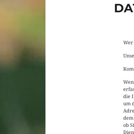
DA
Wer 
Unse
Kom
Wenn
erfa
die 
um d
Adre
dem 
ob S
Dien