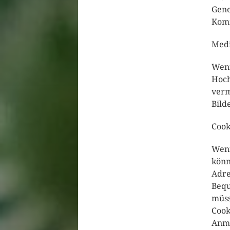
Gene
Komm
Med
Wenn
Hoch
verm
Bild
Cook
Wenn
könn
Adre
Bequ
müss
Cook
Anme