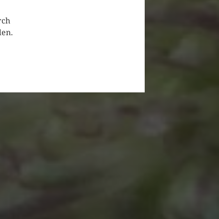
rch
den.