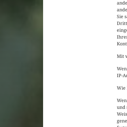
ande
ande
Sie 
Drit
eing
Ihre
Kont
Mit 
Wenn
IP-A
Wie 
Wenn
und 
Weis
gene