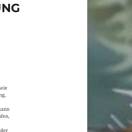
UNG
wie
ng,
 kann
fen,
 der