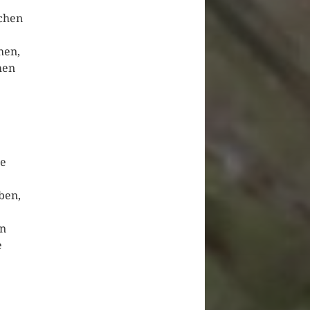
ichen
hen,
men
re
ben,
en
e