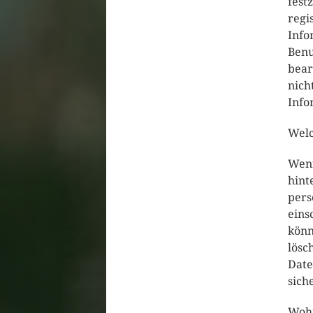
fest
regi
Info
Benu
bear
nich
Info
Welc
Wenn
hint
pers
eins
könn
lösc
Date
sich
Woh