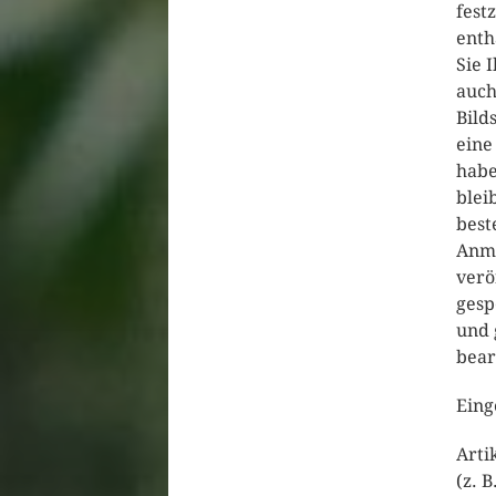
fest
enth
Sie 
auch
Bild
eine
habe
blei
best
Anme
verö
gesp
und 
bear
Eing
Arti
(z. 