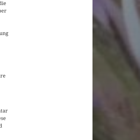
die
ber
gung
hre
tar
ese
d