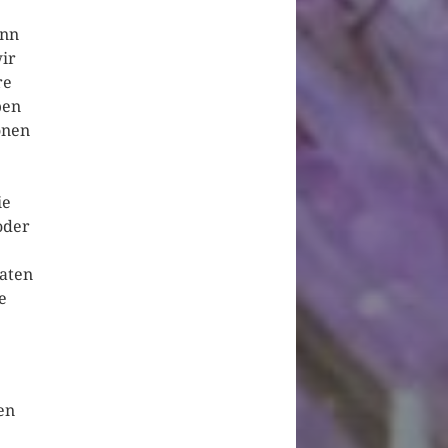
enn
wir
re
ben
onen
ie
oder
Daten
e
en