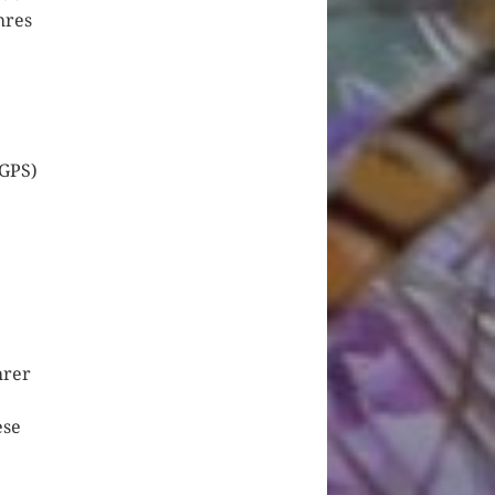
hres
 GPS)
hrer
ese
e